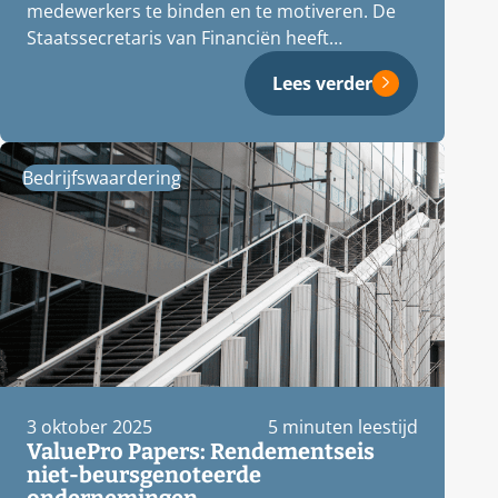
medewerkers te binden en te motiveren. De
Staatssecretaris van Financiën heeft
onderzoek laten…
Lees verder
Bedrijfswaardering
3 oktober 2025
5 minuten leestijd
ValuePro Papers: Rendementseis
niet-beursgenoteerde