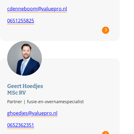
cdenneboom@valuepro.nl
0651255825
Geert Hoedjes
MSc RV
Partner | fusie-en-overnamespecialist
ghoedjes@valuepro.nl
0652362351