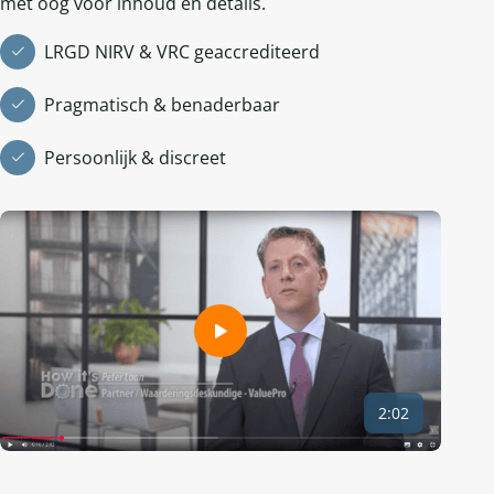
met oog voor inhoud en details.
LRGD NIRV & VRC geaccrediteerd
Pragmatisch & benaderbaar
Persoonlijk & discreet
2:02