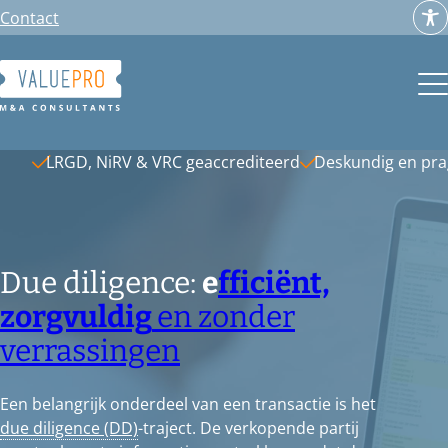
Ga
Contact
naar
de
inhoud
LRGD, NiRV & VRC geaccrediteerd
Deskundig en pr
Due diligence:
e
fficiënt,
zorgvuldig
en zonder
verrassingen
Een belangrijk onderdeel van een transactie is het
due diligence (DD)
-traject. De verkopende partij