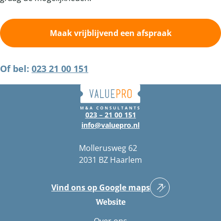
Maak vrijblijvend een afspraak
Of bel:
023 21 00 151
023 – 21 00 151
info@valuepro.nl
Mollerusweg 62
2031 BZ Haarlem
Vind ons op Google maps
Website
Over ons