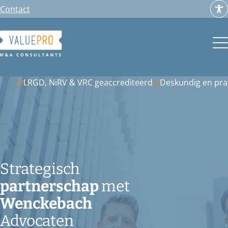
Ga
Contact
naar
de
inhoud
LRGD, NiRV & VRC geaccrediteerd
Deskundig en pr
Strategisch
partnerschap
met
Wenckebach
Advocaten