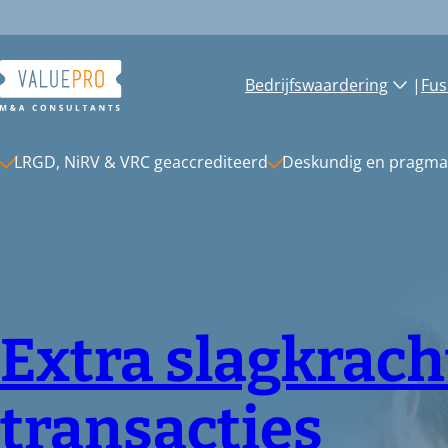
Ga
naar
de
inhoud
Bedrijfswaardering
|
Fus
LRGD, NiRV & VRC geaccrediteerd
Deskundig en pragma
Extra slagkracht
transacties