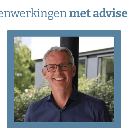
menwerkingen
met advis