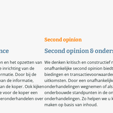
Second opinion
ence
Second opinion & onders
en en het opzetten van
We denken kritisch en constructief
 inrichting van de
onafhankelijke second opinion biedt
rmatie. Door bij de
biedingen en transactievoorwaarden
 van de informatie,
uitkomsten. Door een onafhankelijk
n de koper. Ook kijken
onderhandelingen wegnemen of als 
ie voor de koper een
onderbouwde standpunten in de ond
 heronderhandelen over
onderhandelingen. Zo helpen we u k
maken op basis van inhoud.