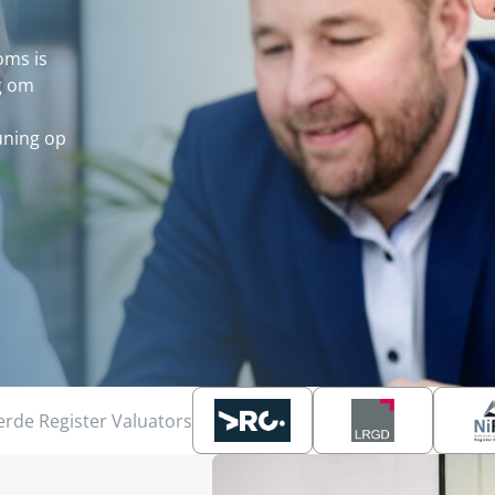
oms is
ig om
uning op
eerde Register Valuators