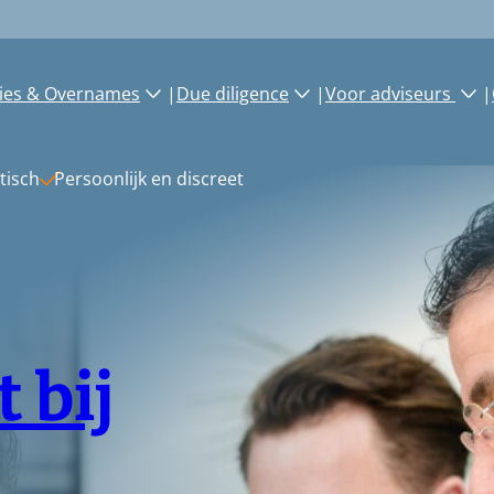
ies & Overnames
|
Due diligence
|
Voor adviseurs
|
tisch
Persoonlijk en discreet
 bij