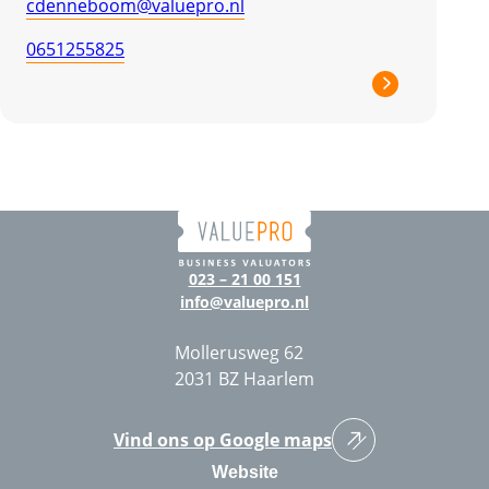
cdenneboom@valuepro.nl
0651255825
023 – 21 00 151
info@valuepro.nl
Mollerusweg 62
2031 BZ Haarlem
Vind ons op Google maps
Website