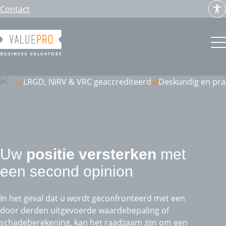
Ga
Contact
naar
de
inhoud
LRGD, NiRV & VRC geaccrediteerd
Deskundig en pr
Uw
positie versterken
met
een second opinion
In het geval dat u wordt geconfronteerd met een
door derden uitgevoerde waardebepaling of
schadeberekening, kan het raadzaam zijn om een