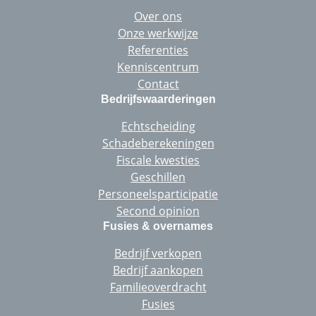
Over ons
Onze werkwijze
Referenties
Kenniscentrum
Contact
Bedrijfswaarderingen
Echtscheiding
Schadeberekeningen
Fiscale kwesties
Geschillen
Personeelsparticipatie
Second opinion
Fusies & overnames
Bedrijf verkopen
Bedrijf aankopen
Familieoverdracht
Fusies