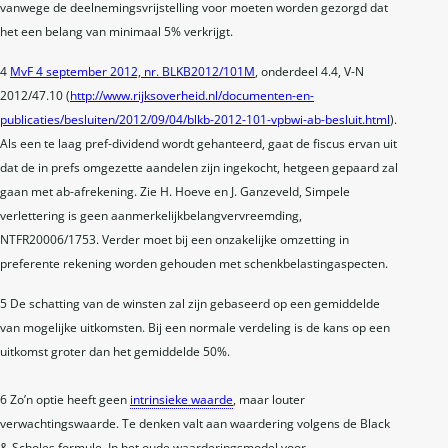
vanwege de deelnemingsvrijstelling voor moeten worden gezorgd dat
het een belang van minimaal 5% verkrijgt.
4
MvF 4 september 2012, nr. BLKB2012/101M
, onderdeel 4.4, V-N
2012/47.10 (
http://www.rijksoverheid.nl/documenten-en-
publicaties/besluiten/2012/09/04/blkb-2012-101-vpbwi-ab-besluit.html
).
Als een te laag pref-dividend wordt gehanteerd, gaat de fiscus ervan uit
dat de in prefs omgezette aandelen zijn ingekocht, hetgeen gepaard zal
gaan met ab-afrekening. Zie H. Hoeve en J. Ganzeveld, Simpele
verlettering is geen aanmerkelijkbelangvervreemding,
NTFR20006/1753. Verder moet bij een onzakelijke omzetting in
preferente rekening worden gehouden met schenkbelastingaspecten.
5 De schatting van de winsten zal zijn gebaseerd op een gemiddelde
van mogelijke uitkomsten. Bij een normale verdeling is de kans op een
uitkomst groter dan het gemiddelde 50%.
6 Zo’n optie heeft geen
intrinsieke waarde
, maar louter
verwachtingswaarde. Te denken valt aan waardering volgens de Black
& Scholes formule. In het oude waarderingsmodel voor