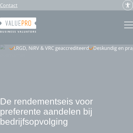
Ga
Contact
naar
de
inhoud
LRGD, NiRV & VRC geaccrediteerd
Deskundig en pr
De rendementseis voor
preferente aandelen bij
bedrijfsopvolging