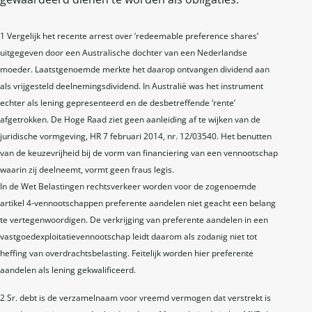
1 Vergelijk het recente arrest over ‘redeemable preference shares’
uitgegeven door een Australische dochter van een Nederlandse
moeder. Laatstgenoemde merkte het daarop ontvangen dividend aan
als vrijgesteld deelnemingsdividend. In Australië was het instrument
echter als lening gepresenteerd en de desbetreffende ‘rente’
afgetrokken. De Hoge Raad ziet geen aanleiding af te wijken van de
juridische vormgeving, HR 7 februari 2014, nr. 12/03540. Het benutten
van de keuzevrijheid bij de vorm van financiering van een vennootschap
waarin zij deelneemt, vormt geen fraus legis.
In de Wet Belastingen rechtsverkeer worden voor de zogenoemde
artikel 4-vennootschappen preferente aandelen niet geacht een belang
te vertegenwoordigen. De verkrijging van preferente aandelen in een
vastgoedexploitatievennootschap leidt daarom als zodanig niet tot
heffing van overdrachtsbelasting. Feitelijk worden hier preferente
aandelen als lening gekwalificeerd.
2 Sr. debt is de verzamelnaam voor vreemd vermogen dat verstrekt is