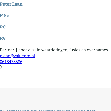
Peter Laan
MSc
RC
RV
Partner | specialist in waarderingen, fusies en overnames
plaan@valuepro.nl
0618478586
Begrippenlijst
Begrippenlijst Corporate finance
WACC