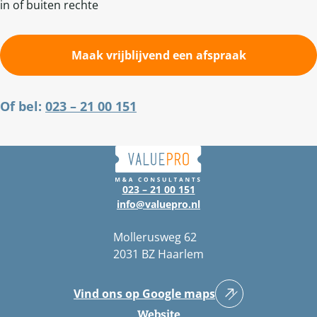
in of buiten rechte
Maak vrijblijvend een afspraak
Of bel:
023 – 21 00 151
023 – 21 00 151
info@valuepro.nl
Mollerusweg 62
2031 BZ Haarlem
Vind ons op Google maps
Website