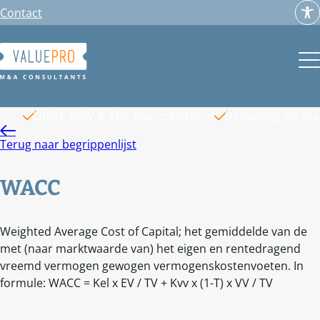
Ga
Contact
naar
de
inhoud
LRGD, NiRV & VRC geaccrediteerd
Deskundig en pr
Terug naar begrippenlijst
WACC
Weighted Average Cost of Capital; het gemiddelde van de
met (naar marktwaarde van) het eigen en rentedragend
vreemd vermogen gewogen vermogenskostenvoeten. In
formule: WACC = Kel x EV / TV + Kvv x (1-T) x VV / TV