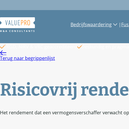
Ga
naar
de
inhoud
Bedrijfswaardering
|
Fus
LRGD, NiRV & VRC geaccrediteerd
Deskundig en pragma
Terug naar begrippenlijst
Risicovrij ren
Het rendement dat een vermogensverschaffer verwacht op een