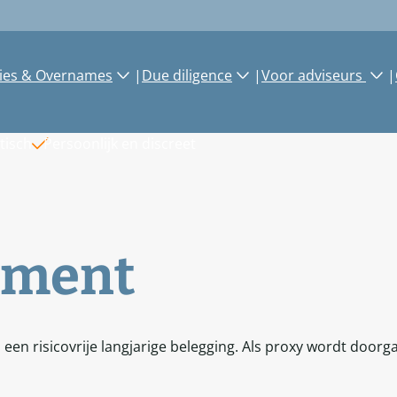
ies & Overnames
|
Due diligence
|
Voor adviseurs
|
tisch
Persoonlijk en discreet
dement
 risicovrije langjarige belegging. Als proxy wordt doorgaan