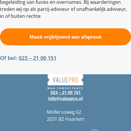
begeleiding van fusies en overnames. Bij waarderingen
treden wij op als partij-adviseur of onafhankelijk adviseur,
in of buiten rechte
Maak vrijblijvend een afspraak
Of bel:
023 – 21 00 151
023 – 21 00 151
info@valuepro.nl
Mollerusweg 62
2031 BZ Haarlem