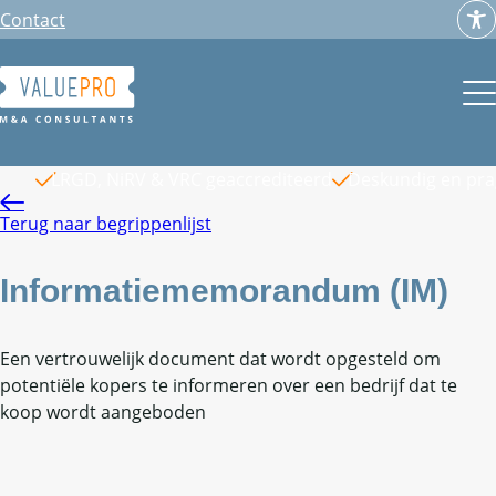
Ga
Contact
naar
de
inhoud
LRGD, NiRV & VRC geaccrediteerd
Deskundig en pr
Terug naar begrippenlijst
Informatiememorandum (IM)
Een vertrouwelijk document dat wordt opgesteld om
potentiële kopers te informeren over een bedrijf dat te
koop wordt aangeboden