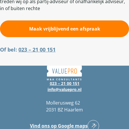
treden wij op als partij-adviseur of onafhankelijk adviseur,
in of buiten rechte
Maak vrijblijvend een afspraak
Of bel:
023 – 21 00 151
023 – 21 00 151
info@valuepro.nl
Mollerusweg 62
2031 BZ Haarlem
Vind ons op Google maps