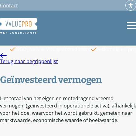
Ga
Contact
naar
de
inhoud
LRGD, NiRV & VRC geaccrediteerd
Deskundig en pr
Terug naar begrippenlijst
Geïnvesteerd vermogen
Het totaal van het eigen en rentedragend vreemd
vermogen, (geïnvesteerd in operationele activa), afhankelijk
voor het doel waarvoor het wordt gebruikt, gemeten naar
marktwaarde, economische waarde of boekwaarde.