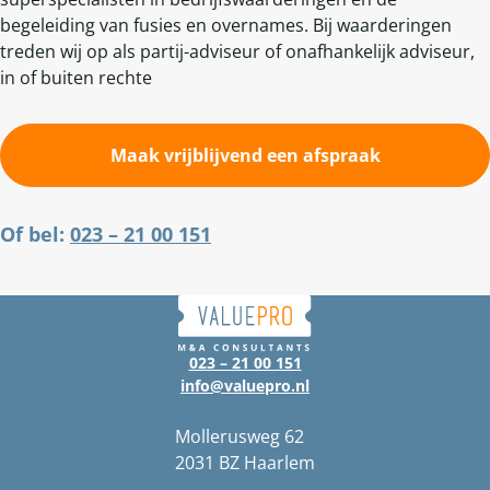
begeleiding van fusies en overnames. Bij waarderingen
treden wij op als partij-adviseur of onafhankelijk adviseur,
in of buiten rechte
Maak vrijblijvend een afspraak
Of bel:
023 – 21 00 151
023 – 21 00 151
info@valuepro.nl
Mollerusweg 62
2031 BZ Haarlem