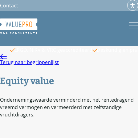
Ga
Contact
naar
de
inhoud
LRGD, NiRV & VRC geaccrediteerd
Deskundig en pr
Terug naar begrippenlijst
Equity value
Ondernemingswaarde verminderd met het rentedragend
vreemd vermogen en vermeerderd met zelfstandige
vruchtdragers.