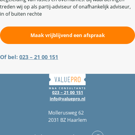
treden wij op als partij-adviseur of onafhankelijk adviseur,
in of buiten rechte
Maak vrijblijvend een afspraak
Of bel:
023 – 21 00 151
023 – 21 00 151
info@valuepro.nl
Mollerusweg 62
2031 BZ Haarlem