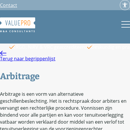
Ga
Contact
naar
de
inhoud
LRGD, NiRV & VRC geaccrediteerd
Deskundig en pr
Terug naar begrippenlijst
Arbitrage
Arbitrage is een vorm van alternatieve
geschillenbeslechting. Het is rechtspraak door arbiters en
vervangt een rechterlijke procedure. Vonnissen zijn
bindend voor alle partijen en kan voor tenuitvoerlegging
vatbaar worden verklaard door middel van een verlof tot
tenuitvoerlegging van de voorzieningenrechter.