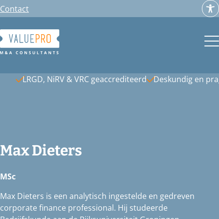
Ga
Contact
naar
de
inhoud
LRGD, NiRV & VRC geaccrediteerd
Deskundig en pr
Max Dieters
MSc
Max Dieters is een analytisch ingestelde en gedreven
corporate finance professional. Hij studeerde