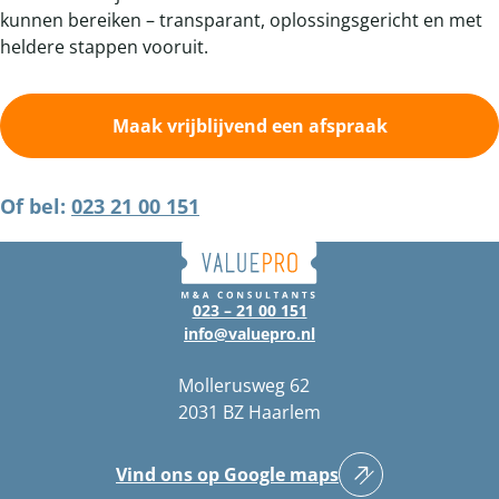
kunnen bereiken – transparant, oplossingsgericht en met
heldere stappen vooruit.
Maak vrijblijvend een afspraak
Of bel:
023 21 00 151
023 – 21 00 151
info@valuepro.nl
Mollerusweg 62
2031 BZ Haarlem
Vind ons op Google maps