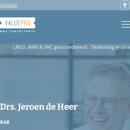
Ga
Contact
naar
de
inhoud
LRGD, NiRV & VRC geaccrediteerd
Deskundig en pr
Drs. Jeroen de Heer
RAB