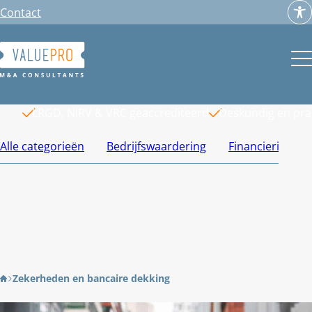
Ga
Contact
naar
de
inhoud
LRGD, NiRV & VRC geaccrediteerd
Deskundig en pr
Alle categorieën
Bedrijfswaardering
Financiering
Zekerheden en bancaire dekking