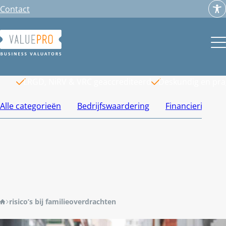
Ga
Contact
naar
de
inhoud
LRGD, NiRV & VRC geaccrediteerd
Deskundig en pr
Alle categorieën
Bedrijfswaardering
Financiering
risico’s bij familieoverdrachten