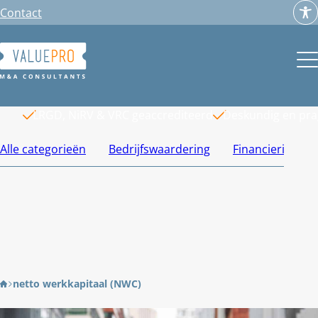
Ga
Contact
naar
de
inhoud
LRGD, NiRV & VRC geaccrediteerd
Deskundig en pr
Alle categorieën
Bedrijfswaardering
Financiering
netto werkkapitaal (NWC)