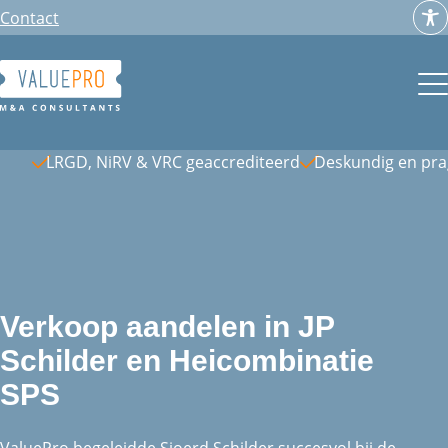
Ga
Contact
naar
de
inhoud
LRGD, NiRV & VRC geaccrediteerd
Deskundig en pr
Verkoop aandelen in JP
Schilder en Heicombinatie
SPS