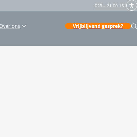
023 – 21 00 151
Over ons
Vrijblijvend gesprek?