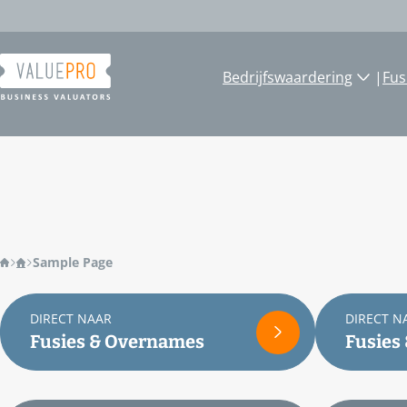
Ga
naar
de
inhoud
Bedrijfswaardering
|
Fus
Sample Page
DIRECT NAAR
DIRECT N
Fusies & Overnames
Fusies