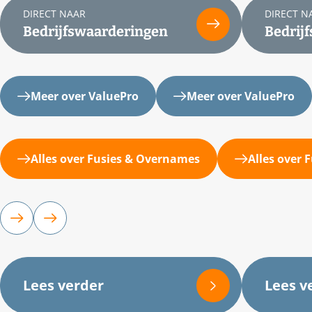
DIRECT NAAR
DIRECT N
Bedrijfswaarderingen
Bedrij
Meer over ValuePro
Meer over ValuePro
Alles over Fusies & Overnames
Alles over
Lees verder
Lees v