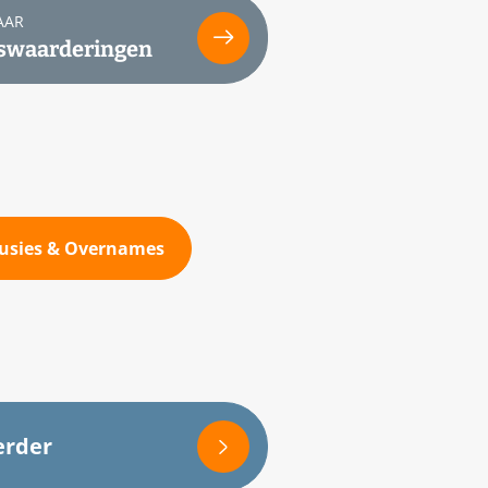
AAR
fswaarderingen
 Fusies & Overnames
erder