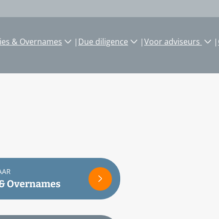
ies & Overnames
|
Due diligence
|
Voor adviseurs
|
AAR
 & Overnames