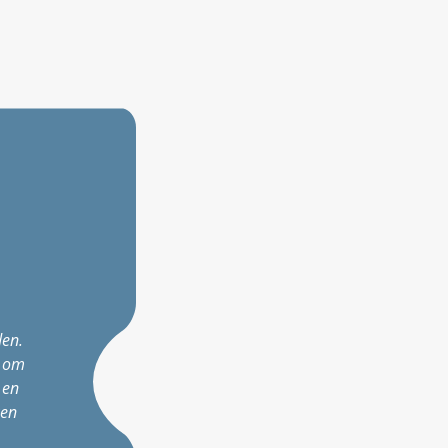
den.
n om
 en
ken