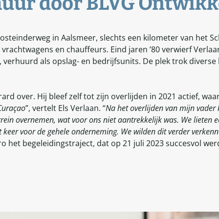
uur door BLVG Ontwikk
 Oosteinderweg in Aalsmeer, slechts een kilometer van het S
 vrachtwagens en chauffeurs. Eind jaren ’80 verwierf Verlaan
 verhuurd als opslag- en bedrijfsunits. De plek trok divers
rd over. Hij bleef zelf tot zijn overlijden in 2021 actief, wa
 Curaçao
”, vertelt Els Verlaan. “
Na het overlijden van mijn vader
errein overnemen, wat voor ons niet aantrekkelijk was. We lieten
t keer voor de gehele onderneming. We wilden dit verder verkenn
o het begeleidingstraject, dat op 21 juli 2023 succesvol we