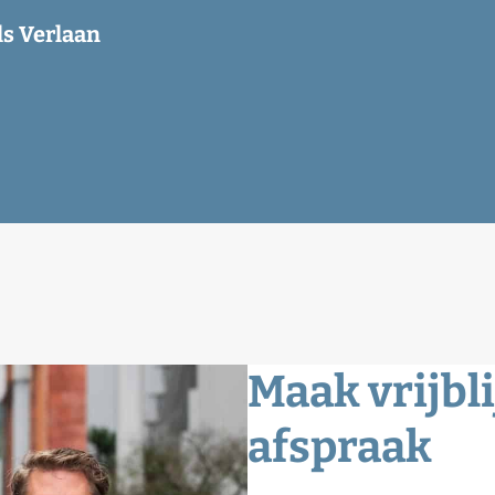
ls Verlaan
Maak vrijbl
afspraak