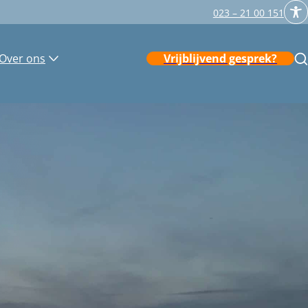
023 – 21 00 151
Over ons
Vrijblijvend gesprek?