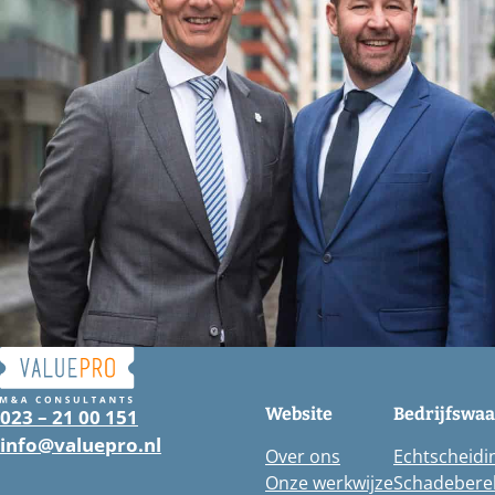
Website
Bedrijfswa
023 – 21 00 151
info@valuepro.nl
Over ons
Echtscheidi
Onze werkwijze
Schadebere