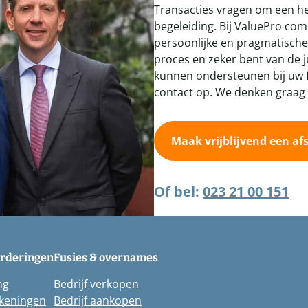
Transacties vragen om een he
begeleiding. Bij ValuePro co
persoonlijke en pragmatische
proces en zeker bent van de j
kunnen ondersteunen bij uw f
contact op. We denken graag
Maak vrijblijvend een af
Of bel:
023 21 00 151
arderingen
Fusies & overnames
ng
Bedrijf verkopen
keningen
Bedrijf aankopen