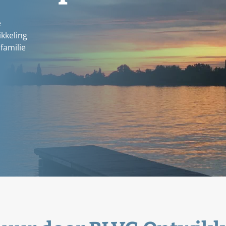
e
kkeling
familie