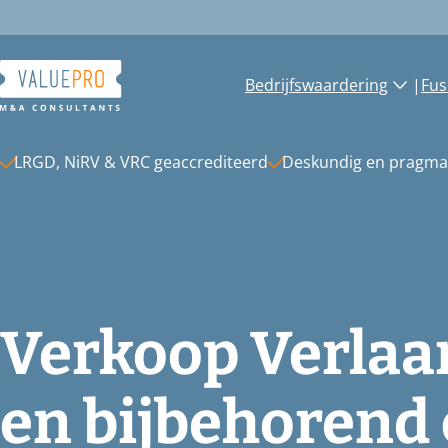
Ga
naar
de
inhoud
Bedrijfswaardering
|
Fus
LRGD, NiRV & VRC geaccrediteerd
Deskundig en pragma
Verkoop Verlaa
en bijbehorend