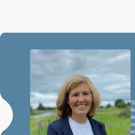
“
G
N
de
ne
aa